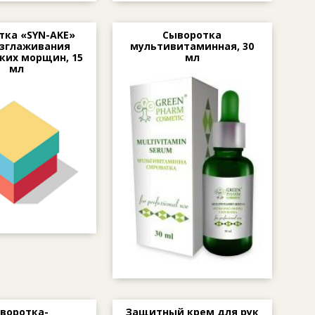
тка «SYN-AKE»
Сыворотка
азглаживания
мультивитаминная, 30
ких морщин, 15
мл
мл
воротка-
Защитный крем для рук