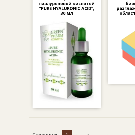
гиалуроновой кислотой
био
“PURE HYALURONIC ACID”,
разгла
30 мл
област
Страница:
1
2
3
›
»