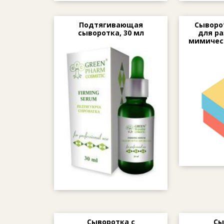
Подтягивающая
Сыворо
сыворотка, 30 мл
для р
мимичес
Сыворотка с
Сы