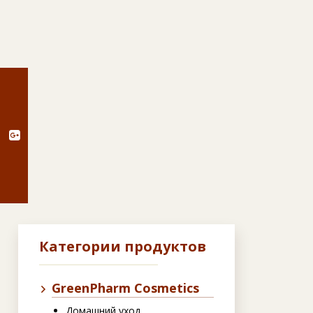
g
Категории продуктов
GreenPharm Cosmetics
Домашний уход