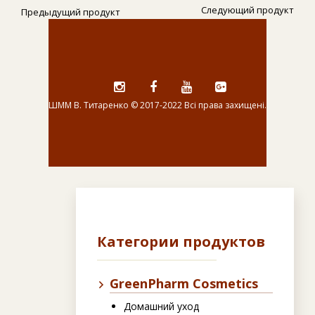
Следующий продукт
Предыдущий продукт
ШММ В. Титаренко © 2017-2022 Всі права захищені.
i
f
y
g
g
a
t
c
e
b
o
o
k
Категории продуктов
GreenPharm Cosmetics
Домашний уход