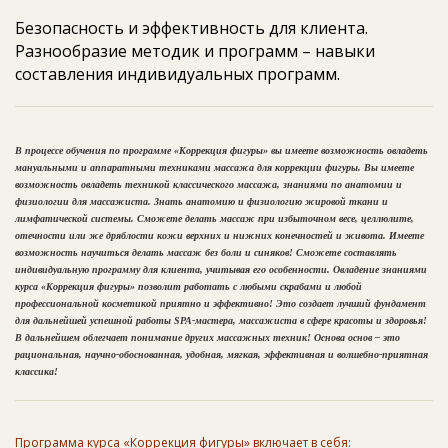
Безопасность и эффективность для клиента.
Разнообразие методик и программ – навыки
составления индивидуальных программ.
В процессе обучения по программе «Коррекция фигуры» вы имеете возможность овладеть
мануальными и аппаратными техниками массажа для коррекции фигуры. Вы имеете
возможность овладеть техникой классического массажа, знаниями по анатомии и
физиологии для массажиста. Знать анатомию и физиологию жировой ткани и
лимфатической системы. Сможете делать массаж при избыточном весе, целлюлите,
отечности или же дряблости кожи верхних и нижних конечностей и живота. Имеете
возможность научиться делать массаж без боли и синяков! Сможете составлять
индивидуальную программу для клиента, учитывая его особенности. Овладение знаниями
курса «Коррекция фигуры» позволит работать с любыми скрабами и любой
профессиональной косметикой приятно и эффективно! Это создает лучший фундамент
для дальнейшей успешной работы SPA-мастера, массажиста в сфере красоты и здоровья!
В дальнейшем облегчает понимание других массажных техник! Основа основ – это
рациональная, научно-обоснованная, удобная, мягкая, эффективная и волшебно-приятная
классика!
Программа курса «Коррекция фигуры» включает в себя: