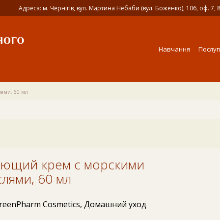
Адреса: м. Чернігів, вул. Мартина Небаби (вул. Боженко), 106, оф. 7, 
Навчання
Послуг
лями, 60 мл
,
/
GreenPharm Cosmetics
Домашний уход
и, 60 мл
ющий крем с морскими
лями, 60 мл
reenPharm Cosmetics
,
Домашний уход