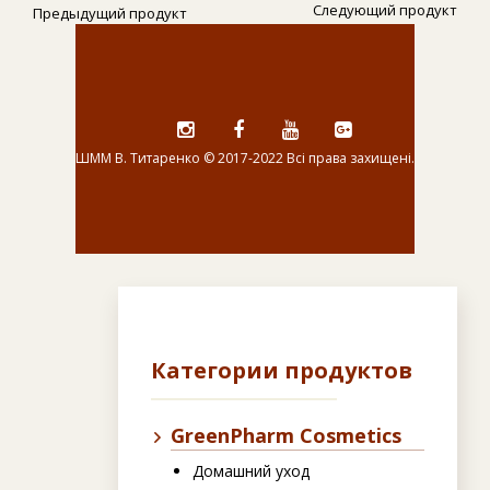
Следующий продукт
Предыдущий продукт
ШММ В. Титаренко © 2017-2022 Всі права захищені.
i
f
y
g
g
a
t
c
e
b
o
o
k
Категории продуктов
GreenPharm Cosmetics
Домашний уход