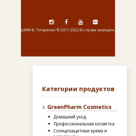
ШММ В. Титаренко © 2017-2022 Всі права захищені.
i
f
y
g
g
a
t
c
e
b
o
o
k
Категории продуктов
GreenPharm Cosmetics
Домашний уход
Профессиональная косметка
Солнцезащитные крема и