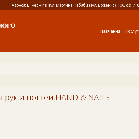
Адреса: м. Чернігів, вул. Мартина Небаби (вул. Боженко), 106, оф. 7, 
Навчання
Послуг
HAND & NAILS
я рук и ногтей HAND & NAILS