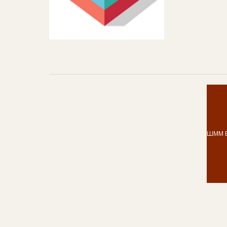
ШММ В.