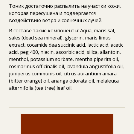
Тоник достаточно распылить на участки кожи,
которая пересушена и подвергается
воздействию ветра и солнечных лучей.
В составе такие компоненты: Aqua, maris sal,
sales (dead sea mineral), glycerin, maris limus
extract, cocamide dea succinic acid, lactic acid, acetic
acid, peg 400, niacin, ascorbic acid, silica, allantoin,
menthol, potassium sorbate, mentha piperita oil,
rosmarinus officinalis oil, lavandula angustifolia oil,
juniperus communis oil, citrus aurantium amara
(bitter orange) oil, ananga odorata oil, melaleuca
alternifolia (tea tree) leaf oil.