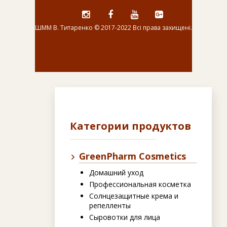
ШММ В. Титаренко © 2017-2022 Всі права захищені.
i
f
y
g
g
a
t
c
e
b
o
o
k
Категории продуктов
GreenPharm Cosmetics
Домашний уход
Профессиональная косметка
Солнцезащитные крема и
репелленты
Сыровотки для лица